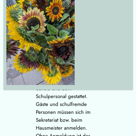
Hausordnung als Teil der
Schulordnung erarbeitet
und beschlossen, die
Schulkonferenz dieser
Fassung zugestimmt.
1. Das Betreten des
Schulgeländes ist nur
Schüler/innen unserer
Schule und dem
Schulpersonal gestattet.
Gäste und schulfremde
Personen müssen sich im
Sekretariat bzw. beim
Hausmeister anmelden.
Ohne Anmeldung ist der