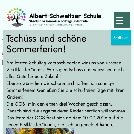
Zum
Inhalt
springen
Tschüss und schöne
Schließen
Wählen Sie Ihre Sprache:
Sommerferien!
Am letzten Schultag verabschiedeten wir uns von unseren
Viertklässler*innen. Wir sagen tschüss und wünschen euch
alles Gute für eure Zukunft!
Ebenso wünschen wir schöne und hoffentlich sonnige
Hausordnung
Sommerferien! Genießen Sie die schulfreien Tage mit Ihren
Kindern!
Die OGS ist in den ersten drei Wochen geschlossen.
Danach sind die angemeldeten Kinder herzlich willkommen.
Die Lehrerkonferenz der
Das Team der OGS freut sich ab dem 10.09.2026 auf die
neuen Erstklässler*innen, die sich angemeldet haben.
Albert-Schweitzer-Schule
hat die nachfolgende