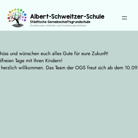
Zum
Inhalt
springen
Wählen Sie Ihre Sprache:
chüss und wünschen euch alles Gute für eure Zukunft!
reien Tage mit Ihren Kindern!
 herzlich willkommen. Das Team der OGS freut sich ab dem 10.09.2