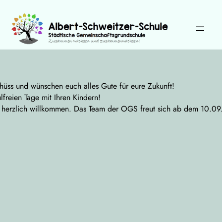
Zum
Inhalt
springen
Wählen Sie Ihre Sprache:
chüss und wünschen euch alles Gute für eure Zukunft!
reien Tage mit Ihren Kindern!
 herzlich willkommen. Das Team der OGS freut sich ab dem 10.09.2