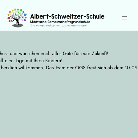
Zum
Inhalt
springen
Wählen Sie Ihre Sprache:
chüss und wünschen euch alles Gute für eure Zukunft!
reien Tage mit Ihren Kindern!
 herzlich willkommen. Das Team der OGS freut sich ab dem 10.09.2