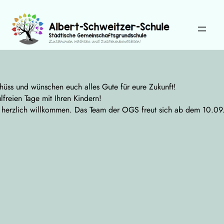
Zum
Inhalt
springen
Wählen Sie Ihre Sprache:
chüss und wünschen euch alles Gute für eure Zukunft!
reien Tage mit Ihren Kindern!
 herzlich willkommen. Das Team der OGS freut sich ab dem 10.09.2